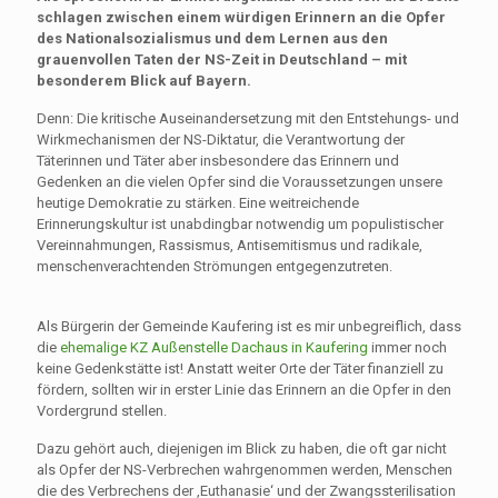
schlagen zwischen einem würdigen Erinnern an die Opfer
des Nationalsozialismus und dem Lernen aus den
grauenvollen Taten der NS-Zeit in Deutschland – mit
besonderem Blick auf Bayern.
Denn: Die kritische Auseinandersetzung mit den Entstehungs- und
Wirkmechanismen der NS-Diktatur, die Verantwortung der
Täterinnen und Täter aber insbesondere das Erinnern und
Gedenken an die vielen Opfer sind die Voraussetzungen unsere
heutige Demokratie zu stärken. Eine weitreichende
Erinnerungskultur ist unabdingbar notwendig um populistischer
Vereinnahmungen, Rassismus, Antisemitismus und radikale,
menschenverachtenden Strömungen entgegenzutreten.
Als Bürgerin der Gemeinde Kaufering ist es mir unbegreiflich, dass
die
ehemalige KZ Außenstelle Dachaus in Kaufering
immer noch
keine Gedenkstätte ist! Anstatt weiter Orte der Täter finanziell zu
fördern, sollten wir in erster Linie das Erinnern an die Opfer in den
Vordergrund stellen.
Dazu gehört auch, diejenigen im Blick zu haben, die oft gar nicht
als Opfer der NS-Verbrechen wahrgenommen werden, Menschen
die des Verbrechens der ‚Euthanasie‘ und der Zwangssterilisation