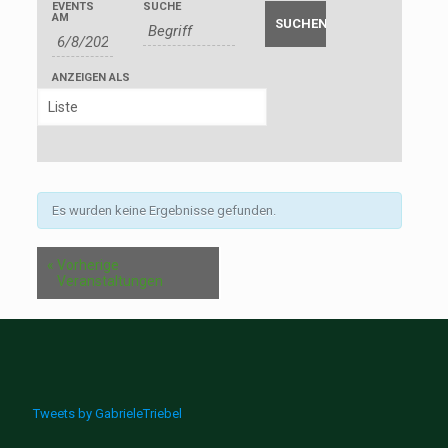
EVENTS
SUCHE
Veranstaltung
Such-
Suche
AM
Ansichtennavigation
und
Ansichtennavigation
ANZEIGEN ALS
Es wurden keine Ergebnisse gefunden.
«
Vorherige
Veranstaltungen
Tweets by GabrieleTriebel