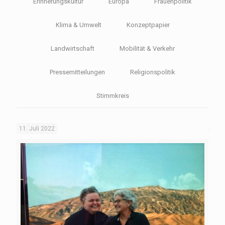
Erinnerungskultur
Europa
Frauenpolitik
Klima & Umwelt
Konzeptpapier
Landwirtschaft
Mobilität & Verkehr
Pressemitteilungen
Religionspolitik
Stimmkreis
11. Juli 2022