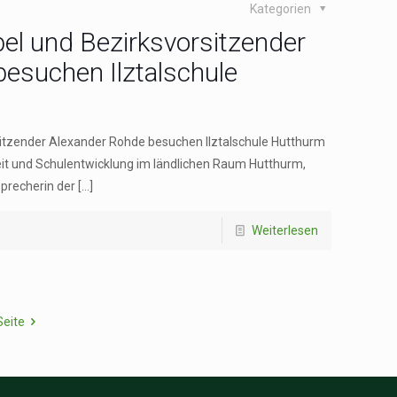
Kategorien
bel und Bezirksvorsitzender
esuchen Ilztalschule
sitzender Alexander Rohde besuchen Ilztalschule Hutthurm
eit und Schulentwicklung im ländlichen Raum Hutthurm,
Sprecherin der
[…]
Weiterlesen
Seite