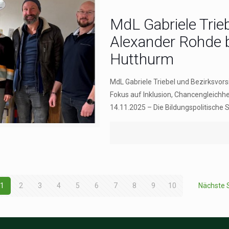
MdL Gabriele Trie
Alexander Rohde b
Hutthurm
MdL Gabriele Triebel und Bezirksvor
Fokus auf Inklusion, Chancengleichh
14.11.2025 – Die Bildungspolitische 
1
2
3
4
5
6
7
8
9
10
Nächste 