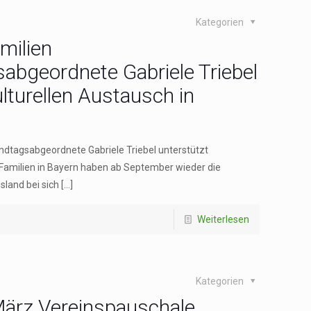
Kategorien
milien
abgeordnete Gabriele Triebel
ulturellen Austausch ‍in
ndtagsabgeordnete Gabriele Triebel ‍unterstützt
n Familien in Bayern haben ab September ‍wieder die
sland bei sich
[…]
Weiterlesen
Kategorien
März Vereinspauschale