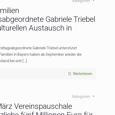
Kategorien
milien
abgeordnete Gabriele Triebel
ulturellen Austausch ‍in
ndtagsabgeordnete Gabriele Triebel ‍unterstützt
n Familien in Bayern haben ab September ‍wieder die
sland bei sich
[…]
Weiterlesen
Kategorien
März Vereinspauschale
liche fünf Millionen Euro für