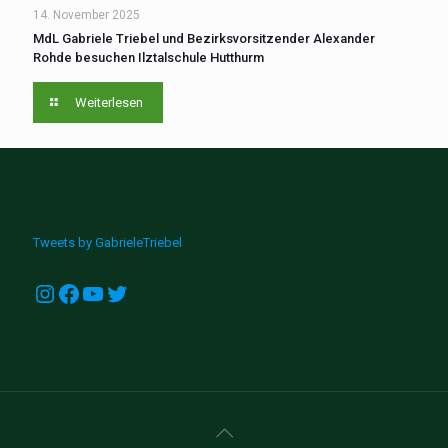
14. November 2025
MdL Gabriele Triebel und Bezirksvorsitzender Alexander
Rohde besuchen Ilztalschule Hutthurm
Weiterlesen
Tweets by GabrieleTriebel
Instagram
Facebook
YouTube
Twitter