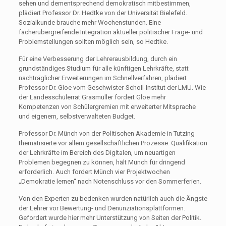
sehen und dementsprechend demokratisch mitbestimmen,
plädiert Professor Dr. Hedtke von der Universität Bielefeld.
Sozialkunde brauche mehr Wochenstunden. Eine
fächerübergreifende Integration aktueller politischer Frage- und
Problemstellungen sollten möglich sein, so Hedtke.
Für eine Verbesserung der Lehrerausbildung, durch ein
grundständiges Studium für alle künftigen Lehrkräfte, statt
nachträglicher Erweiterungen im Schnellverfahren, plädiert
Professor Dr. Gloe vom Geschwister-Scholl-Institut der LMU. Wie
der Landesschülerrat Grasmüller fordert Gloe mehr
Kompetenzen von Schülergremien mit erweiterter Mitsprache
und eigenem, selbstverwalteten Budget.
Professor Dr. Münch von der Politischen Akademie in Tutzing
thematisierte vor allem gesellschaftlichen Prozesse. Qualifikation
der Lehrkräfte im Bereich des Digitalen, um neuartigen
Problemen begegnen zu können, hält Münch für dringend
erforderlich. Auch fordert Münch vier Projektwochen
„Demokratie lernen“ nach Notenschluss vor den Sommerferien.
Von den Experten zu bedenken wurden natürlich auch die Ängste
der Lehrer vor Bewertung- und Denunziationsplattformen.
Gefordert wurde hier mehr Unterstützung von Seiten der Politik.