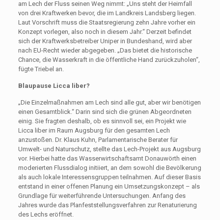
am Lech der Fluss seinen Weg nimmt: „Uns steht der Heimfall
von drei Kraftwerken bevor, die im Landkreis Landsberg liegen.
Laut Vorschrift muss die Staatsregierung zehn Jahre vorher ein
Konzept vorlegen, also noch in diesem Jahr.“ Derzeit befindet
sich der Kraftwerksbetreiber Uniper in Bundeshand, wird aber
nach EU-Recht wieder abgegeben. „Das bietet die historische
Chance, die Wasserkraft in die öffentliche Hand zurückzuholen“,
fügte Triebel an.
Blaupause Licca liber?
„Die Einzelmaßnahmen am Lech sind alle gut, aber wir benötigen
einen Gesamtblick.“ Darin sind sich die grünen Abgeordneten
einig. Sie fragten deshalb, ob es sinnvoll sei, ein Projekt wie
Licca liber im Raum Augsburg für den gesamten Lech
anzustoßen. Dr. Klaus Kuhn, Parlamentarische Berater für
Umwelt- und Naturschutz, stellte das Lech-Projekt aus Augsburg
vor. Hierbei hatte das Wasserwirtschaftsamt Donauwörth einen
moderierten Flussdialog initiiert, an dem sowohl die Bevölkerung
als auch lokale Interessensgruppen teilnahmen. Auf dieser Basis
entstand in einer offenen Planung ein Umsetzungskonzept – als
Grundlage für weiterführende Untersuchungen. Anfang des
Jahres wurde das Planfeststellungsverfahren zur Renaturierung
des Lechs eröffnet.