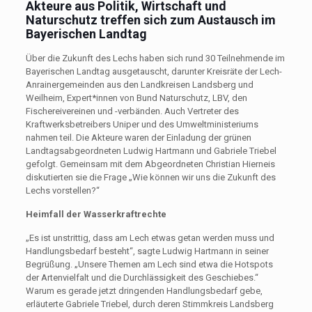
Akteure aus Politik, Wirtschaft und
Naturschutz treffen sich zum Austausch im
Bayerischen Landtag
Über die Zukunft des Lechs haben sich rund 30 Teilnehmende im
Bayerischen Landtag ausgetauscht, darunter Kreisräte der Lech-
Anrainergemeinden aus den Landkreisen Landsberg und
Weilheim, Expert*innen von Bund Naturschutz, LBV, den
Fischereivereinen und -verbänden. Auch Vertreter des
Kraftwerksbetreibers Uniper und des Umweltministeriums
nahmen teil. Die Akteure waren der Einladung der grünen
Landtagsabgeordneten Ludwig Hartmann und Gabriele Triebel
gefolgt. Gemeinsam mit dem Abgeordneten Christian Hierneis
diskutierten sie die Frage „Wie können wir uns die Zukunft des
Lechs vorstellen?“
Heimfall der Wasserkraftrechte
„Es ist unstrittig, dass am Lech etwas getan werden muss und
Handlungsbedarf besteht“, sagte Ludwig Hartmann in seiner
Begrüßung. „Unsere Themen am Lech sind etwa die Hotspots
der Artenvielfalt und die Durchlässigkeit des Geschiebes.“
Warum es gerade jetzt dringenden Handlungsbedarf gebe,
erläuterte Gabriele Triebel, durch deren Stimmkreis Landsberg