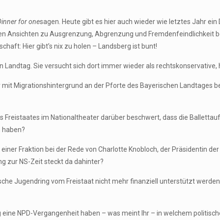
Dinner for one
sagen. Heute gibt es hier auch wieder wie letztes Jahr ei
ruden Ansichten zu Ausgrenzung, Abgrenzung und Fremdenfeindlichkeit 
haft: Hier gibt’s nix zu holen – Landsberg ist bunt!
en Landtag. Sie versucht sich dort immer wieder als rechtskonservative,
ter mit Migrationshintergrund an der Pforte des Bayerischen Landtages
Freistaates im Nationaltheater darüber beschwert, dass die Balletta
n haben?
einer Fraktion bei der Rede von Charlotte Knobloch, der Präsidentin der
ung zur NS-Zeit steckt da dahinter?
sche Jugendring vom Freistaat nicht mehr finanziell unterstützt werden
g eine NPD-Vergangenheit haben – was meint Ihr – in welchem politisc