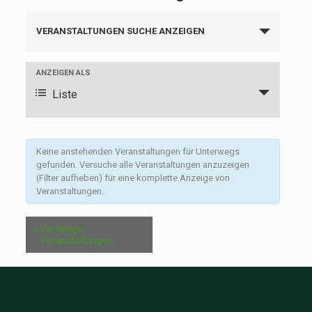
Veranstaltungen
Such-
VERANSTALTUNGEN SUCHE ANZEIGEN
und
Ansichtennavigation
Veranstaltung
ANZEIGEN ALS
Ansichtennavigation
Liste
Keine anstehenden Veranstaltungen für Unterwegs
gefunden. Versuche alle Veranstaltungen anzuzeigen
(Filter aufheben) für eine komplette Anzeige von
Veranstaltungen.
«
Vorherige
Veranstaltungen